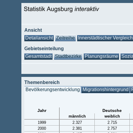
Ansicht
Detailansicht
Zeitreihe
Innerstädtischer Vergleich
Gebietseinteilung
Gesamtstadt
Stadtbezirke
Planungsräume
Sozia
Themenbereich
Bevölkerungsentwicklung
Migrationshintergrund
Jahr
Deutsche
männlich
weiblich
1999
2.327
2.715
2000
2.381
2.757