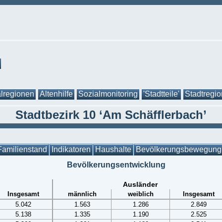
lregionen
Altenhilfe
Sozialmonitoring
'Stadtteile'
Stadtregi
Stadtbezirk 10 ‘Am Schäfflerbach’
Familienstand
Indikatoren
Haushalte
Bevölkerungsbewegung
Bevölkerungsentwicklung
Ausländer
Insgesamt
männlich
weiblich
Insgesamt
5.042
1.563
1.286
2.849
5.138
1.335
1.190
2.525