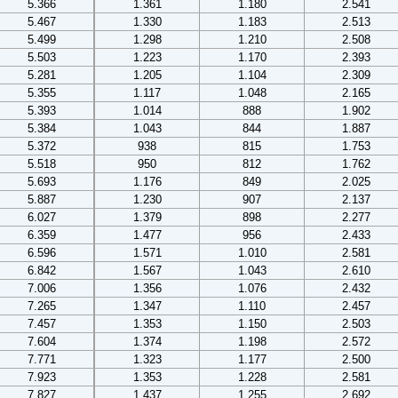
5.366
1.361
1.180
2.541
5.467
1.330
1.183
2.513
5.499
1.298
1.210
2.508
5.503
1.223
1.170
2.393
5.281
1.205
1.104
2.309
5.355
1.117
1.048
2.165
5.393
1.014
888
1.902
5.384
1.043
844
1.887
5.372
938
815
1.753
5.518
950
812
1.762
5.693
1.176
849
2.025
5.887
1.230
907
2.137
6.027
1.379
898
2.277
6.359
1.477
956
2.433
6.596
1.571
1.010
2.581
6.842
1.567
1.043
2.610
7.006
1.356
1.076
2.432
7.265
1.347
1.110
2.457
7.457
1.353
1.150
2.503
7.604
1.374
1.198
2.572
7.771
1.323
1.177
2.500
7.923
1.353
1.228
2.581
7.827
1.437
1.255
2.692