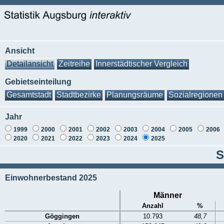
Ansicht
Detailansicht
Zeitreihe
Innerstädtischer Vergleich
Gebietseinteilung
Gesamtstadt
Stadtbezirke
Planungsräume
Sozialregionen
Jahr
1999
2000
2001
2002
2003
2004
2005
2006
2020
2021
2022
2023
2024
2025
S
Einwohnerbestand 2025
Männer
Anzahl
%
Göggingen
10.793
48,7