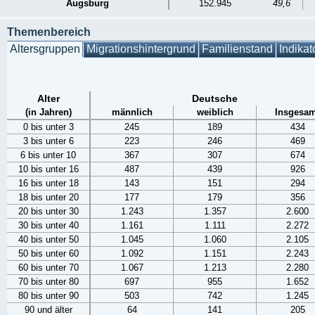
Augsburg
152.945
49,6
Themenbereich
Altersgruppen
Migrationshintergrund
Familienstand
Indikat
Alter
Deutsche
(in Jahren)
männlich
weiblich
Insgesam
0 bis unter 3
245
189
434
3 bis unter 6
223
246
469
6 bis unter 10
367
307
674
10 bis unter 16
487
439
926
16 bis unter 18
143
151
294
18 bis unter 20
177
179
356
20 bis unter 30
1.243
1.357
2.600
30 bis unter 40
1.161
1.111
2.272
40 bis unter 50
1.045
1.060
2.105
50 bis unter 60
1.092
1.151
2.243
60 bis unter 70
1.067
1.213
2.280
70 bis unter 80
697
955
1.652
80 bis unter 90
503
742
1.245
90 und älter
64
141
205