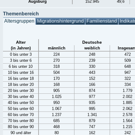
Augsburg
152.945
49,6
Themenbereich
Altersgruppen
Migrationshintergrund
Familienstand
Indikat
Alter
Deutsche
(in Jahren)
männlich
weiblich
Insgesam
0 bis unter 3
224
248
472
3 bis unter 6
270
239
509
6 bis unter 10
318
330
648
10 bis unter 16
504
443
947
16 bis unter 18
170
152
322
18 bis unter 20
168
166
334
20 bis unter 30
905
874
1.779
30 bis unter 40
1.025
977
2.002
40 bis unter 50
950
935
1.885
50 bis unter 60
1.067
995
2.062
60 bis unter 70
1.237
1.341
2.578
70 bis unter 80
685
879
1.564
80 bis unter 90
468
747
1.215
90 und älter
80
162
242