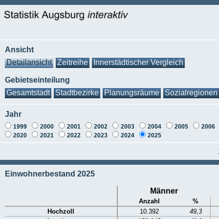
Ansicht
Detailansicht
Zeitreihe
Innerstädtischer Vergleich
Gebietseinteilung
Gesamtstadt
Stadtbezirke
Planungsräume
Sozialregionen
Jahr
1999
2000
2001
2002
2003
2004
2005
2006
2020
2021
2022
2023
2024
2025
Einwohnerbestand 2025
Männer
Anzahl
%
Hochzoll
10.392
49,3