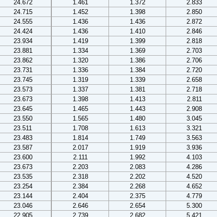
24.672
1.461
1.372
2.833
24.715
1.452
1.398
2.850
24.555
1.436
1.436
2.872
24.424
1.436
1.410
2.846
23.934
1.419
1.399
2.818
23.881
1.334
1.369
2.703
23.862
1.320
1.386
2.706
23.731
1.336
1.384
2.720
23.745
1.319
1.339
2.658
23.573
1.337
1.381
2.718
23.673
1.398
1.413
2.811
23.645
1.465
1.443
2.908
23.550
1.565
1.480
3.045
23.511
1.708
1.613
3.321
23.483
1.814
1.749
3.563
23.587
2.017
1.919
3.936
23.600
2.111
1.992
4.103
23.673
2.203
2.083
4.286
23.535
2.318
2.202
4.520
23.254
2.384
2.268
4.652
23.144
2.404
2.375
4.779
23.046
2.646
2.654
5.300
22.905
2.739
2.682
5.421