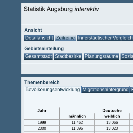
Ansicht
Detailansicht
Zeitreihe
Innerstädtischer Vergleich
Gebietseinteilung
Gesamtstadt
Stadtbezirke
Planungsräume
Sozia
Themenbereich
Bevölkerungsentwicklung
Migrationshintergrund
Jahr
Deutsche
männlich
weiblich
1999
11.462
13.066
2000
11.396
13.020