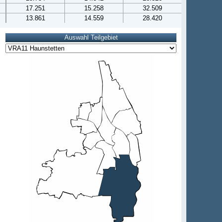
17.251
15.258
32.509
13.861
14.559
28.420