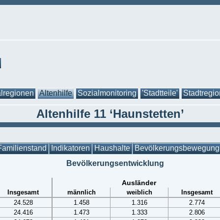
lregionen
Altenhilfe
Sozialmonitoring
'Stadtteile'
Stadtregi
Altenhilfe 11 ‘Haunstetten’
Familienstand
Indikatoren
Haushalte
Bevölkerungsbewegung
Bevölkerungsentwicklung
Ausländer
Insgesamt
männlich
weiblich
Insgesamt
24.528
1.458
1.316
2.774
24.416
1.473
1.333
2.806