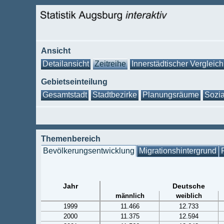
Ansicht
Detailansicht
Zeitreihe
Innerstädtischer Vergleich
Gebietseinteilung
Gesamtstadt
Stadtbezirke
Planungsräume
Sozia
Themenbereich
Bevölkerungsentwicklung
Migrationshintergrund
Jahr
Deutsche
männlich
weiblich
1999
11.466
12.733
2000
11.375
12.594