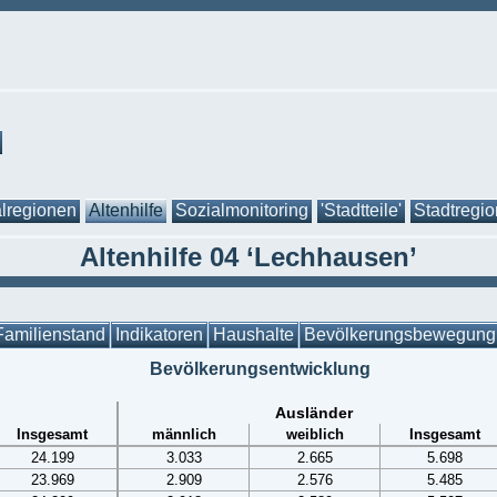
lregionen
Altenhilfe
Sozialmonitoring
'Stadtteile'
Stadtregi
Altenhilfe 04 ‘Lechhausen’
Familienstand
Indikatoren
Haushalte
Bevölkerungsbewegung
Bevölkerungsentwicklung
Ausländer
Insgesamt
männlich
weiblich
Insgesamt
24.199
3.033
2.665
5.698
23.969
2.909
2.576
5.485