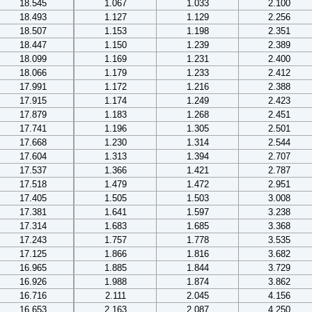
18.545
1.067
1.033
2.100
18.493
1.127
1.129
2.256
18.507
1.153
1.198
2.351
18.447
1.150
1.239
2.389
18.099
1.169
1.231
2.400
18.066
1.179
1.233
2.412
17.991
1.172
1.216
2.388
17.915
1.174
1.249
2.423
17.879
1.183
1.268
2.451
17.741
1.196
1.305
2.501
17.668
1.230
1.314
2.544
17.604
1.313
1.394
2.707
17.537
1.366
1.421
2.787
17.518
1.479
1.472
2.951
17.405
1.505
1.503
3.008
17.381
1.641
1.597
3.238
17.314
1.683
1.685
3.368
17.243
1.757
1.778
3.535
17.125
1.866
1.816
3.682
16.965
1.885
1.844
3.729
16.926
1.988
1.874
3.862
16.716
2.111
2.045
4.156
16.653
2.163
2.087
4.250