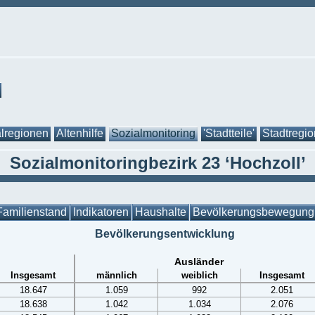
lregionen
Altenhilfe
Sozialmonitoring
'Stadtteile'
Stadtregi
Sozialmonitoringbezirk 23 ‘Hochzoll’
Familienstand
Indikatoren
Haushalte
Bevölkerungsbewegung
Bevölkerungsentwicklung
Ausländer
Insgesamt
männlich
weiblich
Insgesamt
18.647
1.059
992
2.051
18.638
1.042
1.034
2.076