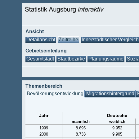
Ansicht
Detailansicht
Zeitreihe
Innerstädtischer Vergleich
Gebietseinteilung
Gesamtstadt
Stadtbezirke
Planungsräume
Sozia
Themenbereich
Bevölkerungsentwicklung
Migrationshintergrund
Jahr
Deutsche
männlich
weiblich
1999
8.695
9.952
2000
8.733
9.905