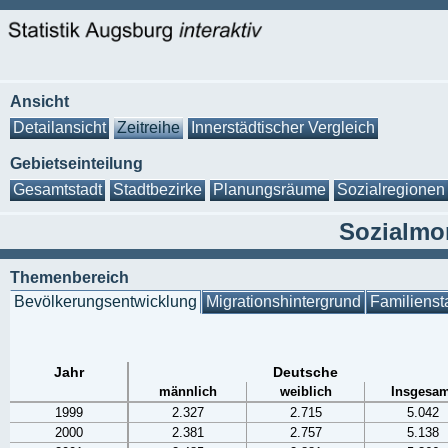
Ansicht
Detailansicht
Zeitreihe
Innerstädtischer Vergleich
Gebietseinteilung
Gesamtstadt
Stadtbezirke
Planungsräume
Sozialregionen
Sozialmon
Themenbereich
Bevölkerungsentwicklung
Migrationshintergrund
Familienst
Jahr
Deutsche
männlich
weiblich
Insgesam
1999
2.327
2.715
5.042
2000
2.381
2.757
5.138