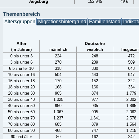
Augsburg
152.945
49,6
Themenbereich
Altersgruppen
Migrationshintergrund
Familienstand
Indikat
Alter
Deutsche
(in Jahren)
männlich
weiblich
Insgesam
0 bis unter 3
224
248
472
3 bis unter 6
270
239
509
6 bis unter 10
318
330
648
10 bis unter 16
504
443
947
16 bis unter 18
170
152
322
18 bis unter 20
168
166
334
20 bis unter 30
905
874
1.779
30 bis unter 40
1.025
977
2.002
40 bis unter 50
950
935
1.885
50 bis unter 60
1.067
995
2.062
60 bis unter 70
1.237
1.341
2.578
70 bis unter 80
685
879
1.564
80 bis unter 90
468
747
1.215
90 und älter
80
162
242