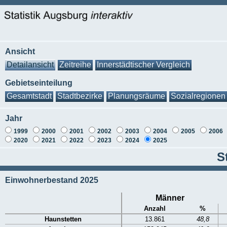
Ansicht
Detailansicht
Zeitreihe
Innerstädtischer Vergleich
Gebietseinteilung
Gesamtstadt
Stadtbezirke
Planungsräume
Sozialregionen
Jahr
1999
2000
2001
2002
2003
2004
2005
2006
2020
2021
2022
2023
2024
2025
S
Einwohnerbestand 2025
Männer
Anzahl
%
Haunstetten
13.861
48,8