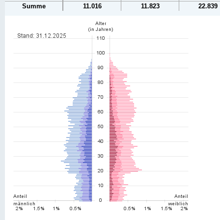
Summe
11.016
11.823
22.839