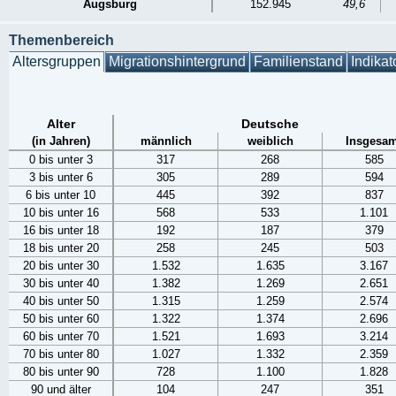
Augsburg
152.945
49,6
Themenbereich
Altersgruppen
Migrationshintergrund
Familienstand
Indikat
Alter
Deutsche
(in Jahren)
männlich
weiblich
Insgesam
0 bis unter 3
317
268
585
3 bis unter 6
305
289
594
6 bis unter 10
445
392
837
10 bis unter 16
568
533
1.101
16 bis unter 18
192
187
379
18 bis unter 20
258
245
503
20 bis unter 30
1.532
1.635
3.167
30 bis unter 40
1.382
1.269
2.651
40 bis unter 50
1.315
1.259
2.574
50 bis unter 60
1.322
1.374
2.696
60 bis unter 70
1.521
1.693
3.214
70 bis unter 80
1.027
1.332
2.359
80 bis unter 90
728
1.100
1.828
90 und älter
104
247
351