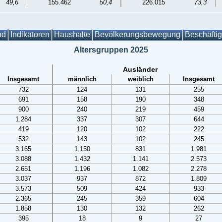
49,6
155.462
50,4
226.015
73,3
nd
Indikatoren
Haushalte
Bevölkerungsbewegung
Beschäfti
Altersgruppen 2025
Ausländer
Insgesamt
männlich
weiblich
Insgesamt
732
124
131
255
691
158
190
348
900
240
219
459
1.284
337
307
644
419
120
102
222
532
143
102
245
3.165
1.150
831
1.981
3.088
1.432
1.141
2.573
2.651
1.196
1.082
2.278
3.037
937
872
1.809
3.573
509
424
933
2.365
245
359
604
1.858
130
132
262
395
18
9
27