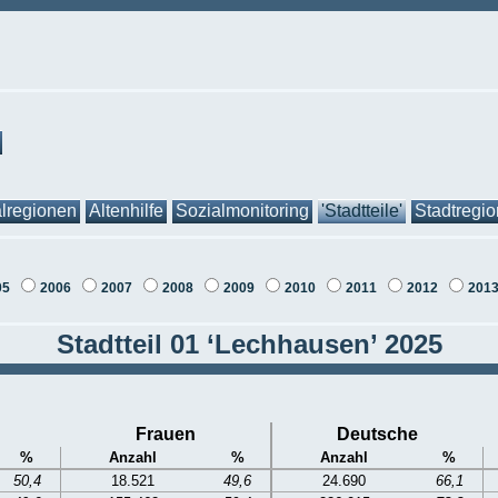
lregionen
Altenhilfe
Sozialmonitoring
'Stadtteile'
Stadtregi
05
2006
2007
2008
2009
2010
2011
2012
201
Stadtteil 01 ‘Lechhausen’ 2025
Frauen
Deutsche
%
Anzahl
%
Anzahl
%
50,4
18.521
49,6
24.690
66,1