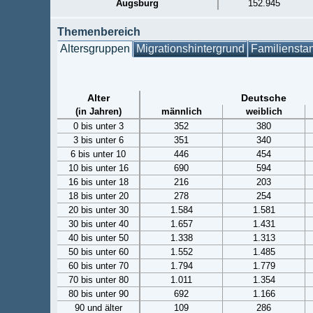
Augsburg
152.945
Themenbereich
Altersgruppen
Migrationshintergrund
Familiensta
Alter
Deutsche
(in Jahren)
männlich
weiblich
0 bis unter 3
352
380
3 bis unter 6
351
340
6 bis unter 10
446
454
10 bis unter 16
690
594
16 bis unter 18
216
203
18 bis unter 20
278
254
20 bis unter 30
1.584
1.581
30 bis unter 40
1.657
1.431
40 bis unter 50
1.338
1.313
50 bis unter 60
1.552
1.485
60 bis unter 70
1.794
1.779
70 bis unter 80
1.011
1.354
80 bis unter 90
692
1.166
90 und älter
109
286