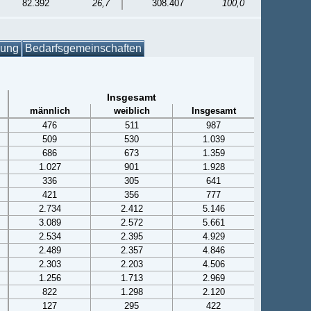
82.392
26,7
308.407
100,0
gung
Bedarfsgemeinschaften
Insgesamt
männlich
weiblich
Insgesamt
476
511
987
509
530
1.039
686
673
1.359
1.027
901
1.928
336
305
641
421
356
777
2.734
2.412
5.146
3.089
2.572
5.661
2.534
2.395
4.929
2.489
2.357
4.846
2.303
2.203
4.506
1.256
1.713
2.969
822
1.298
2.120
127
295
422