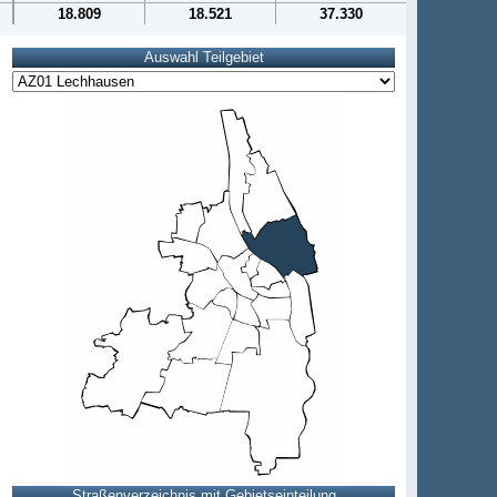
18.809
18.521
37.330