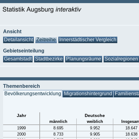
Ansicht
Detailansicht
Zeitreihe
Innerstädtischer Vergleich
Gebietseinteilung
Gesamtstadt
Stadtbezirke
Planungsräume
Sozialregionen
Themenbereich
Bevölkerungsentwicklung
Migrationshintergrund
Familienst
Jahr
Deutsche
männlich
weiblich
Insgesam
1999
8.695
9.952
18.647
2000
8.733
9.905
18.638