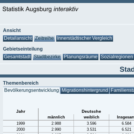
Ansicht
Detailansicht
Zeitreihe
Innerstädtischer Vergleich
Gebietseinteilung
Gesamtstadt
Stadtbezirke
Planungsräume
Sozialregionen
Stad
Themenbereich
Bevölkerungsentwicklung
Migrationshintergrund
Familienst
Jahr
Deutsche
männlich
weiblich
Insgesam
1999
2.988
3.596
6.584
2000
2.990
3.531
6.521