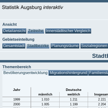
Ansicht
Detailansicht
Zeitreihe
Innerstädtischer Vergleich
Gebietseinteilung
Gesamtstadt
Stadtbezirke
Planungsräume
Sozialregionen
Stadt
Themenbereich
Bevölkerungsentwicklung
Migrationshintergrund
Familienst
Jahr
Deutsche
männlich
weiblich
Insgesam
1999
1.010
1.211
2.221
2000
1.005
1.199
2.204