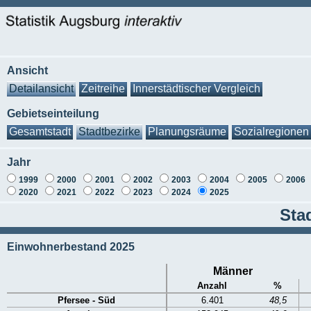
Ansicht
Detailansicht
Zeitreihe
Innerstädtischer Vergleich
Gebietseinteilung
Gesamtstadt
Stadtbezirke
Planungsräume
Sozialregionen
Jahr
1999
2000
2001
2002
2003
2004
2005
2006
2020
2021
2022
2023
2024
2025
Sta
Einwohnerbestand 2025
Männer
Anzahl
%
Pfersee - Süd
6.401
48,5