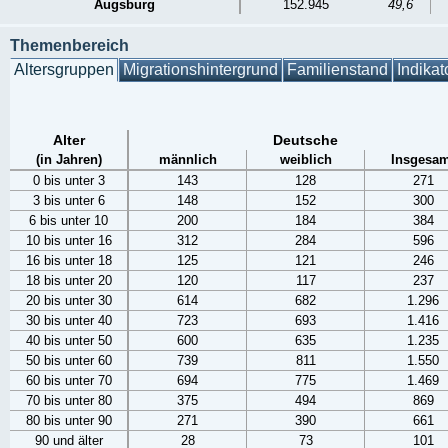
Augsburg
152.945
49,6
Themenbereich
Altersgruppen
Migrationshintergrund
Familienstand
Indikat
Alter
Deutsche
(in Jahren)
männlich
weiblich
Insgesam
0 bis unter 3
143
128
271
3 bis unter 6
148
152
300
6 bis unter 10
200
184
384
10 bis unter 16
312
284
596
16 bis unter 18
125
121
246
18 bis unter 20
120
117
237
20 bis unter 30
614
682
1.296
30 bis unter 40
723
693
1.416
40 bis unter 50
600
635
1.235
50 bis unter 60
739
811
1.550
60 bis unter 70
694
775
1.469
70 bis unter 80
375
494
869
80 bis unter 90
271
390
661
90 und älter
28
73
101