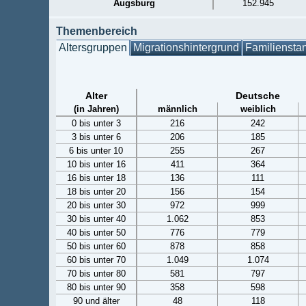
Augsburg
152.945
Themenbereich
Altersgruppen
Migrationshintergrund
Familiensta
Alter
Deutsche
(in Jahren)
männlich
weiblich
0 bis unter 3
216
242
3 bis unter 6
206
185
6 bis unter 10
255
267
10 bis unter 16
411
364
16 bis unter 18
136
111
18 bis unter 20
156
154
20 bis unter 30
972
999
30 bis unter 40
1.062
853
40 bis unter 50
776
779
50 bis unter 60
878
858
60 bis unter 70
1.049
1.074
70 bis unter 80
581
797
80 bis unter 90
358
598
90 und älter
48
118