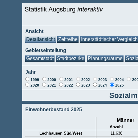
Ansicht
Detailansicht
Zeitreihe
Innerstädtischer Vergleich
Gebietseinteilung
Gesamtstadt
Stadtbezirke
Planungsräume
Sozia
Jahr
1999
2000
2001
2002
2003
2004
20
2020
2021
2022
2023
2024
2025
Sozialm
Einwohnerbestand 2025
Männer
Anzahl
Lechhausen Süd/West
11.638