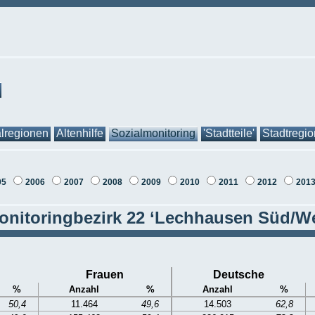
lregionen
Altenhilfe
Sozialmonitoring
'Stadtteile'
Stadtregi
05
2006
2007
2008
2009
2010
2011
2012
201
onitoringbezirk 22 ‘Lechhausen Süd/We
Frauen
Deutsche
%
Anzahl
%
Anzahl
%
50,4
11.464
49,6
14.503
62,8