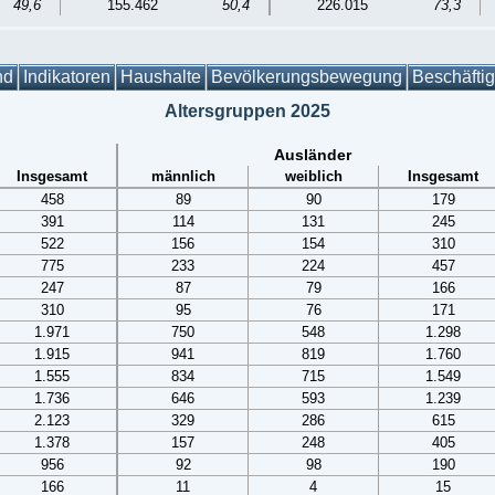
49,6
155.462
50,4
226.015
73,3
nd
Indikatoren
Haushalte
Bevölkerungsbewegung
Beschäfti
Altersgruppen 2025
Ausländer
Insgesamt
männlich
weiblich
Insgesamt
458
89
90
179
391
114
131
245
522
156
154
310
775
233
224
457
247
87
79
166
310
95
76
171
1.971
750
548
1.298
1.915
941
819
1.760
1.555
834
715
1.549
1.736
646
593
1.239
2.123
329
286
615
1.378
157
248
405
956
92
98
190
166
11
4
15