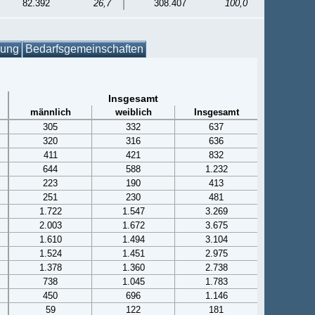
82.392
26,7
308.407
100,0
gung
Bedarfsgemeinschaften
Insgesamt
männlich
weiblich
Insgesamt
305
332
637
320
316
636
411
421
832
644
588
1.232
223
190
413
251
230
481
1.722
1.547
3.269
2.003
1.672
3.675
1.610
1.494
3.104
1.524
1.451
2.975
1.378
1.360
2.738
738
1.045
1.783
450
696
1.146
59
122
181