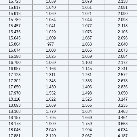
15.723
1.059
1.079
2.138
15.817
1.040
1.051
2.091
15.918
1.069
1.021
2.090
15.789
1.054
1.044
2.098
15.457
1.041
1.077
2.118
15.475
1.029
1.076
2.105
15.645
1.009
1.087
2.096
15.804
977
1.063
2.040
16.074
1.008
1.065
2.073
16.398
1.025
1.059
2.084
16.790
1.069
1.103
2.172
16.987
1.166
1.145
2.311
17.128
1.311
1.261
2.572
17.302
1.345
1.333
2.678
17.650
1.430
1.406
2.836
17.970
1.552
1.498
3.050
18.116
1.622
1.525
3.147
18.093
1.669
1.566
3.235
18.168
1.779
1.684
3.463
18.157
1.795
1.669
3.464
18.178
1.909
1.759
3.668
18.046
2.040
1.994
4.034
17.881
2.120
2.067
4.187