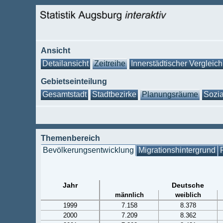
Ansicht
Detailansicht
Zeitreihe
Innerstädtischer Vergleich
Gebietseinteilung
Gesamtstadt
Stadtbezirke
Planungsräume
Sozia
Themenbereich
Bevölkerungsentwicklung
Migrationshintergrund
Jahr
Deutsche
männlich
weiblich
1999
7.158
8.378
2000
7.209
8.362