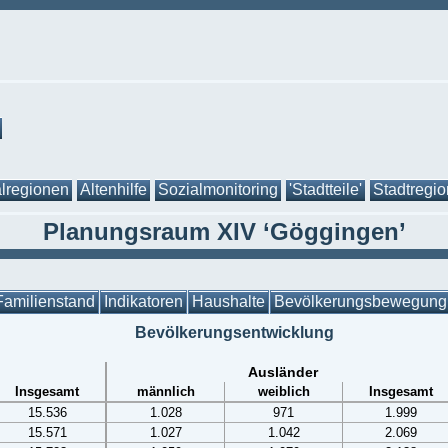
lregionen
Altenhilfe
Sozialmonitoring
'Stadtteile'
Stadtregi
Planungsraum XIV ‘Göggingen’
Familienstand
Indikatoren
Haushalte
Bevölkerungsbewegung
Bevölkerungsentwicklung
Ausländer
Insgesamt
männlich
weiblich
Insgesamt
15.536
1.028
971
1.999
15.571
1.027
1.042
2.069