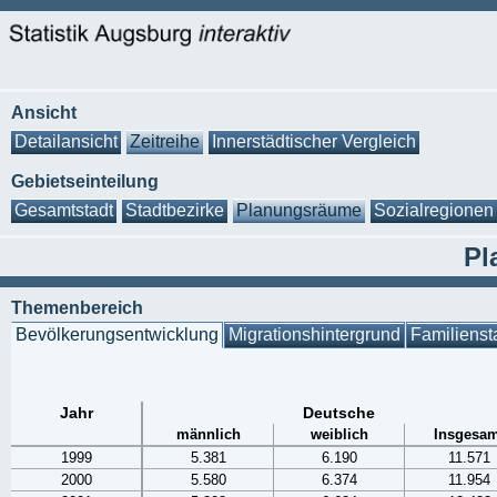
Ansicht
Detailansicht
Zeitreihe
Innerstädtischer Vergleich
Gebietseinteilung
Gesamtstadt
Stadtbezirke
Planungsräume
Sozialregionen
Pl
Themenbereich
Bevölkerungsentwicklung
Migrationshintergrund
Familienst
Jahr
Deutsche
männlich
weiblich
Insgesam
1999
5.381
6.190
11.571
2000
5.580
6.374
11.954