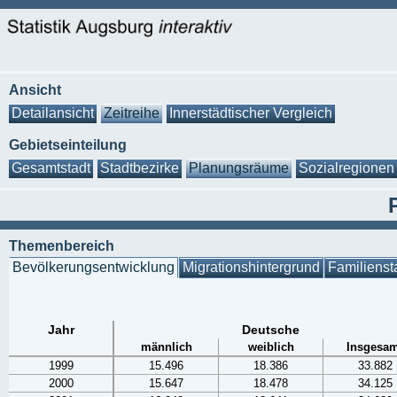
Ansicht
Detailansicht
Zeitreihe
Innerstädtischer Vergleich
Gebietseinteilung
Gesamtstadt
Stadtbezirke
Planungsräume
Sozialregionen
Themenbereich
Bevölkerungsentwicklung
Migrationshintergrund
Familienst
Jahr
Deutsche
männlich
weiblich
Insgesam
1999
15.496
18.386
33.882
2000
15.647
18.478
34.125