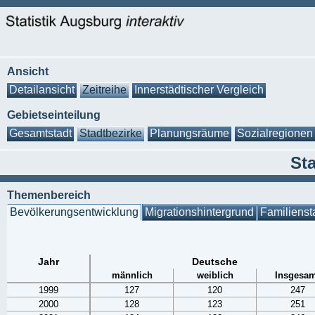
Ansicht
Detailansicht
Zeitreihe
Innerstädtischer Vergleich
Gebietseinteilung
Gesamtstadt
Stadtbezirke
Planungsräume
Sozialregionen
St
Themenbereich
Bevölkerungsentwicklung
Migrationshintergrund
Familienst
Jahr
Deutsche
männlich
weiblich
Insgesam
1999
127
120
247
2000
128
123
251