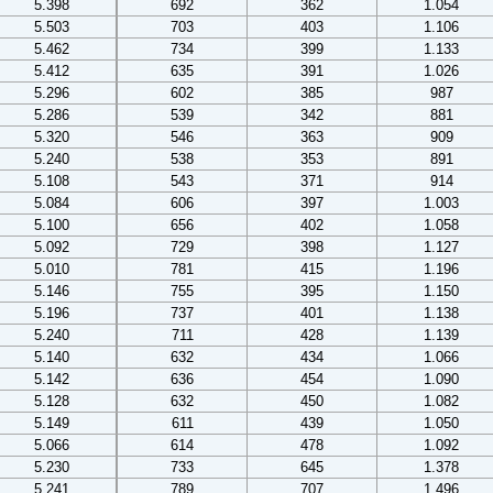
5.398
692
362
1.054
5.503
703
403
1.106
5.462
734
399
1.133
5.412
635
391
1.026
5.296
602
385
987
5.286
539
342
881
5.320
546
363
909
5.240
538
353
891
5.108
543
371
914
5.084
606
397
1.003
5.100
656
402
1.058
5.092
729
398
1.127
5.010
781
415
1.196
5.146
755
395
1.150
5.196
737
401
1.138
5.240
711
428
1.139
5.140
632
434
1.066
5.142
636
454
1.090
5.128
632
450
1.082
5.149
611
439
1.050
5.066
614
478
1.092
5.230
733
645
1.378
5.241
789
707
1.496