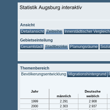
Ansicht
Detailansicht
Zeitreihe
Innerstädtischer Vergleich
Gebietseinteilung
Gesamtstadt
Stadtbezirke
Planungsräume
Sozia
Themenbereich
Bevölkerungsentwicklung
Migrationshintergrund
Jahr
Deutsche
männlich
weiblich
1999
2.291
2.908
2000
2.303
2.937