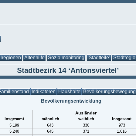
lregionen
Altenhilfe
Sozialmonitoring
'Stadtteile'
Stadtregi
Stadtbezirk 14 ‘Antonsviertel’
Familienstand
Indikatoren
Haushalte
Bevölkerungsbewegung
Bevölkerungsentwicklung
Ausländer
Insgesamt
männlich
weiblich
Insgesamt
5.199
643
330
973
5.240
645
371
1.016