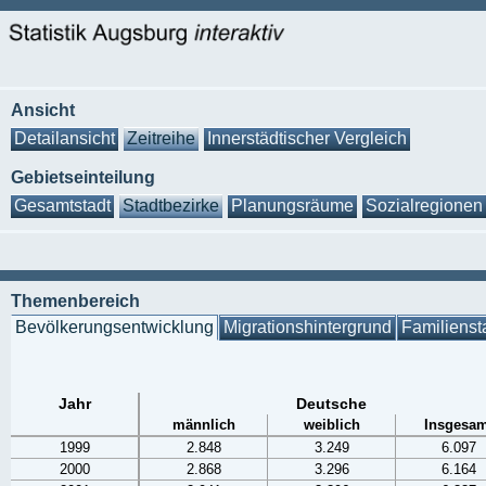
Ansicht
Detailansicht
Zeitreihe
Innerstädtischer Vergleich
Gebietseinteilung
Gesamtstadt
Stadtbezirke
Planungsräume
Sozialregionen
Themenbereich
Bevölkerungsentwicklung
Migrationshintergrund
Familienst
Jahr
Deutsche
männlich
weiblich
Insgesam
1999
2.848
3.249
6.097
2000
2.868
3.296
6.164