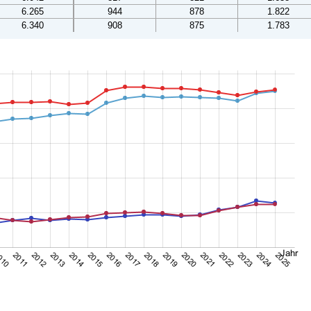
6.265
944
878
1.822
6.340
908
875
1.783