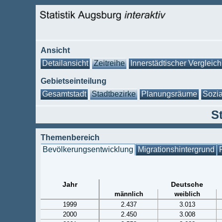
Ansicht
Detailansicht
Zeitreihe
Innerstädtischer Vergleich
Gebietseinteilung
Gesamtstadt
Stadtbezirke
Planungsräume
Sozia
S
Themenbereich
Bevölkerungsentwicklung
Migrationshintergrund
Jahr
Deutsche
männlich
weiblich
1999
2.437
3.013
2000
2.450
3.008