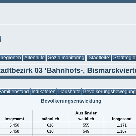
lregionen
Altenhilfe
Sozialmonitoring
'Stadtteile'
Stadtregi
tadtbezirk 03 ‘Bahnhofs-, Bismarckvierte
Familienstand
Indikatoren
Haushalte
Bevölkerungsbewegung
Bevölkerungsentwicklung
Ausländer
Insgesamt
männlich
weiblich
Insgesamt
5.450
616
555
1.171
5.458
618
549
1.167