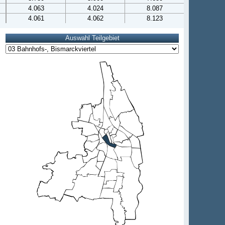
4.063
4.024
8.087
4.061
4.062
8.123