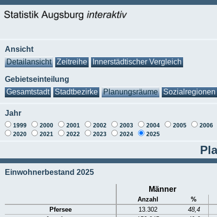
Ansicht
Detailansicht
Zeitreihe
Innerstädtischer Vergleich
Gebietseinteilung
Gesamtstadt
Stadtbezirke
Planungsräume
Sozialregionen
Jahr
1999
2000
2001
2002
2003
2004
2005
2006
2020
2021
2022
2023
2024
2025
Pla
Einwohnerbestand 2025
Männer
Anzahl
%
Pfersee
13.302
48,4