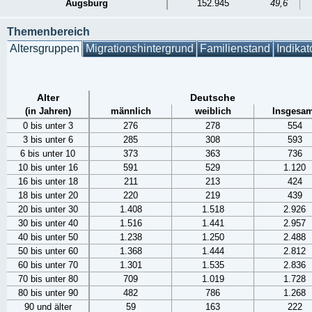
Augsburg
152.945
49,6
Themenbereich
Altersgruppen
Migrationshintergrund
Familienstand
Indikat
Alter
Deutsche
(in Jahren)
männlich
weiblich
Insgesam
0 bis unter 3
276
278
554
3 bis unter 6
285
308
593
6 bis unter 10
373
363
736
10 bis unter 16
591
529
1.120
16 bis unter 18
211
213
424
18 bis unter 20
220
219
439
20 bis unter 30
1.408
1.518
2.926
30 bis unter 40
1.516
1.441
2.957
40 bis unter 50
1.238
1.250
2.488
50 bis unter 60
1.368
1.444
2.812
60 bis unter 70
1.301
1.535
2.836
70 bis unter 80
709
1.019
1.728
80 bis unter 90
482
786
1.268
90 und älter
59
163
222