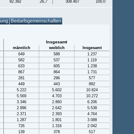
82.392
26,7
308.407
100,0
gung
Bedarfsgemeinschaften
Insgesamt
männlich
weiblich
Insgesamt
649
588
1.237
582
537
1.119
633
605
1.238
867
864
1.731
281
296
577
449
443
892
5.222
5.602
10.824
5.569
4.703
10.272
3.346
2.860
6.206
2.896
2.642
5.538
2.371
2.393
4.764
1.287
1.801
3.088
726
1.316
2.042
139
378
517