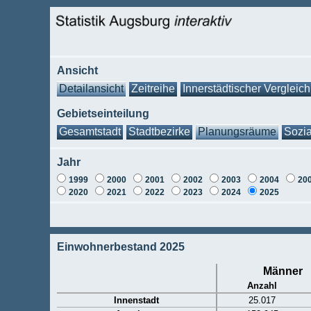
Ansicht
Detailansicht
Zeitreihe
Innerstädtischer Vergleich
Gebietseinteilung
Gesamtstadt
Stadtbezirke
Planungsräume
Sozia
Jahr
1999
2000
2001
2002
2003
2004
20
2020
2021
2022
2023
2024
2025
Einwohnerbestand 2025
Männer
Anzahl
Innenstadt
25.017