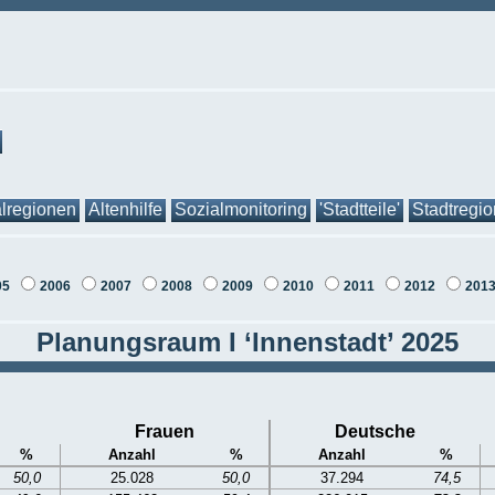
lregionen
Altenhilfe
Sozialmonitoring
'Stadtteile'
Stadtregi
05
2006
2007
2008
2009
2010
2011
2012
201
Planungsraum I ‘Innenstadt’ 2025
Frauen
Deutsche
%
Anzahl
%
Anzahl
%
50,0
25.028
50,0
37.294
74,5