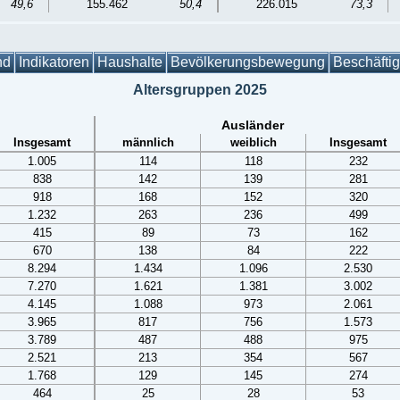
49,6
155.462
50,4
226.015
73,3
nd
Indikatoren
Haushalte
Bevölkerungsbewegung
Beschäfti
Altersgruppen 2025
Ausländer
Insgesamt
männlich
weiblich
Insgesamt
1.005
114
118
232
838
142
139
281
918
168
152
320
1.232
263
236
499
415
89
73
162
670
138
84
222
8.294
1.434
1.096
2.530
7.270
1.621
1.381
3.002
4.145
1.088
973
2.061
3.965
817
756
1.573
3.789
487
488
975
2.521
213
354
567
1.768
129
145
274
464
25
28
53