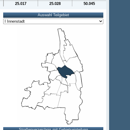
25.017
25.028
50.045