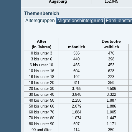
Augsburg
152.945
Themenbereich
Altersgruppen
Migrationshintergrund
Familiensta
Alter
Deutsche
(in Jahren)
männlich
weiblich
0 bis unter 3
535
470
3 bis unter 6
440
398
6 bis unter 10
465
453
10 bis unter 16
604
628
16 bis unter 18
192
223
18 bis unter 20
311
359
20 bis unter 30
3.788
4.506
30 bis unter 40
3.948
3.322
40 bis unter 50
2.258
1.887
50 bis unter 60
2.079
1.886
60 bis unter 70
1.884
1.905
70 bis unter 80
1.074
1.447
80 bis unter 90
597
1.171
90 und älter
114
350