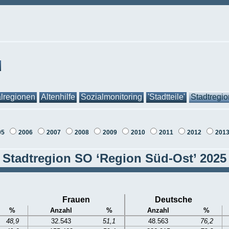
lregionen
Altenhilfe
Sozialmonitoring
'Stadtteile'
Stadtregi
05
2006
2007
2008
2009
2010
2011
2012
201
Stadtregion SO ‘Region Süd-Ost’ 2025
Frauen
Deutsche
%
Anzahl
%
Anzahl
%
48,9
32.543
51,1
48.563
76,2