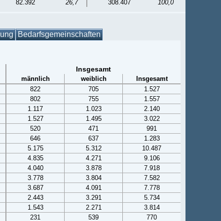
82.392
26,7
308.407
100,0
gung
Bedarfsgemeinschaften
Insgesamt
männlich
weiblich
Insgesamt
822
705
1.527
802
755
1.557
1.117
1.023
2.140
1.527
1.495
3.022
520
471
991
646
637
1.283
5.175
5.312
10.487
4.835
4.271
9.106
4.040
3.878
7.918
3.778
3.804
7.582
3.687
4.091
7.778
2.443
3.291
5.734
1.543
2.271
3.814
231
539
770