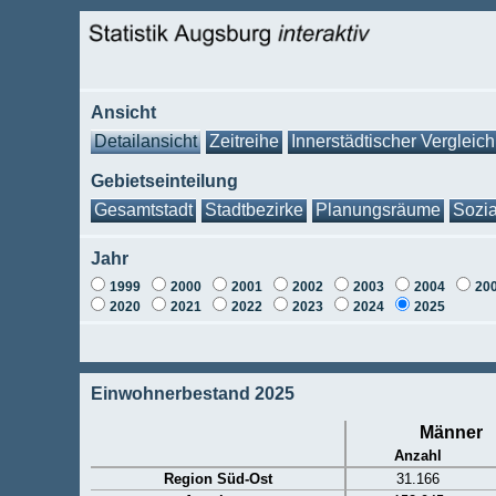
Ansicht
Detailansicht
Zeitreihe
Innerstädtischer Vergleich
Gebietseinteilung
Gesamtstadt
Stadtbezirke
Planungsräume
Sozia
Jahr
1999
2000
2001
2002
2003
2004
20
2020
2021
2022
2023
2024
2025
Einwohnerbestand 2025
Männer
Anzahl
Region Süd-Ost
31.166