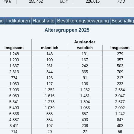
49,6
155.462
50,4
226.015
73,3
nd
Indikatoren
Haushalte
Bevölkerungsbewegung
Beschäfti
Altersgruppen 2025
Ausländer
Insgesamt
männlich
weiblich
Insgesamt
1.248
148
131
279
1.200
190
167
357
1.637
261
242
503
2.313
344
365
709
774
126
91
217
1.050
127
106
233
7.903
1.352
1.232
2.584
6.059
1.616
1.431
3.047
5.341
1.273
1.304
2.577
5.490
1.039
1.053
2.092
6.536
585
657
1.242
4.887
354
493
847
3.411
197
206
403
714
29
27
56