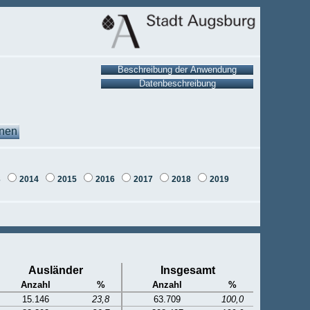
onen
3
2014
2015
2016
2017
2018
2019
Ausländer
Insgesamt
Anzahl
%
Anzahl
%
15.146
23,8
63.709
100,0