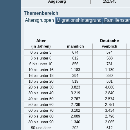
Augsburg
152.945
Themenbereich
Altersgruppen
Migrationshintergrund
Familiensta
Alter
Deutsche
(in Jahren)
männlich
weiblich
0 bis unter 3
674
574
3 bis unter 6
612
588
6 bis unter 10
856
781
10 bis unter 16
1.183
1.130
16 bis unter 18
394
380
18 bis unter 20
519
531
20 bis unter 30
3.823
4.080
30 bis unter 40
3.219
2.840
40 bis unter 50
2.767
2.574
50 bis unter 60
2.739
2.751
60 bis unter 70
3.102
3.434
70 bis unter 80
2.089
2.798
80 bis unter 90
1.346
2.065
90 und älter
202
512