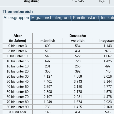
Augsburg
152.945
49,6
Themenbereich
Altersgruppen
Migrationshintergrund
Familienstand
Indikat
Alter
Deutsche
(in Jahren)
männlich
weiblich
Insgesam
0 bis unter 3
609
534
1.143
3 bis unter 6
515
461
976
6 bis unter 10
545
522
1.067
10 bis unter 16
697
728
1.425
16 bis unter 18
231
266
497
18 bis unter 20
353
392
745
20 bis unter 30
4.127
4.889
9.016
30 bis unter 40
4.401
3.743
8.144
40 bis unter 50
2.597
2.180
4.777
50 bis unter 60
2.398
2.178
4.576
60 bis unter 70
2.197
2.281
4.478
70 bis unter 80
1.249
1.674
2.923
80 bis unter 90
735
1.425
2.160
90 und älter
145
451
596