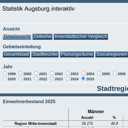
Ansicht
Detailansicht
Zeitreihe
Innerstädtischer Vergleich
Gebietseinteilung
Gesamtstadt
Stadtbezirke
Planungsräume
Sozialregionen
Jahr
1999
2000
2001
2002
2003
2004
2005
2006
2020
2021
2022
2023
2024
2025
Stadtregi
Einwohnerbestand 2025
Männer
Anzahl
%
Region Mitte-Innenstadt
28.275
49,8