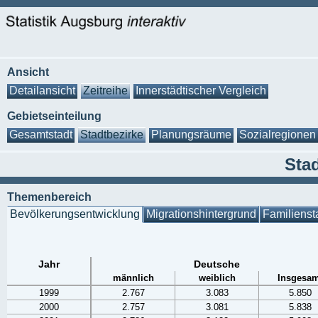
Ansicht
Detailansicht
Zeitreihe
Innerstädtischer Vergleich
Gebietseinteilung
Gesamtstadt
Stadtbezirke
Planungsräume
Sozialregionen
Stad
Themenbereich
Bevölkerungsentwicklung
Migrationshintergrund
Familienst
Jahr
Deutsche
männlich
weiblich
Insgesam
1999
2.767
3.083
5.850
2000
2.757
3.081
5.838