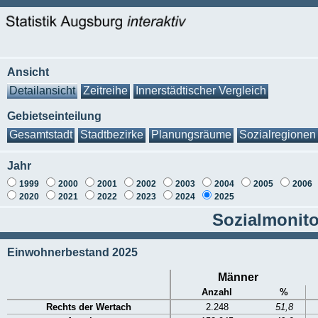
Ansicht
Detailansicht
Zeitreihe
Innerstädtischer Vergleich
Gebietseinteilung
Gesamtstadt
Stadtbezirke
Planungsräume
Sozialregionen
Jahr
1999
2000
2001
2002
2003
2004
2005
2006
2020
2021
2022
2023
2024
2025
Sozialmonito
Einwohnerbestand 2025
Männer
Anzahl
%
Rechts der Wertach
2.248
51,8