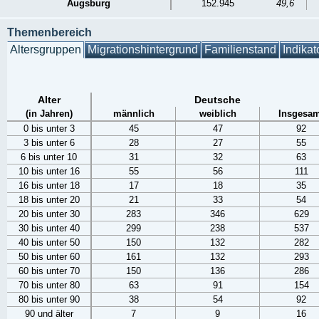
Augsburg
152.945
49,6
Themenbereich
Altersgruppen
Migrationshintergrund
Familienstand
Indikat
Alter
Deutsche
(in Jahren)
männlich
weiblich
Insgesam
0 bis unter 3
45
47
92
3 bis unter 6
28
27
55
6 bis unter 10
31
32
63
10 bis unter 16
55
56
111
16 bis unter 18
17
18
35
18 bis unter 20
21
33
54
20 bis unter 30
283
346
629
30 bis unter 40
299
238
537
40 bis unter 50
150
132
282
50 bis unter 60
161
132
293
60 bis unter 70
150
136
286
70 bis unter 80
63
91
154
80 bis unter 90
38
54
92
90 und älter
7
9
16