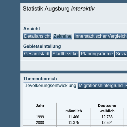
Ansicht
Detailansicht
Zeitreihe
Innerstädtischer Vergleich
Gebietseinteilung
Gesamtstadt
Stadtbezirke
Planungsräume
Sozia
Themenbereich
Bevölkerungsentwicklung
Migrationshintergrund
Jahr
Deutsche
männlich
weiblich
1999
11.466
12.733
2000
11.375
12.594