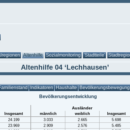
lregionen
Altenhilfe
Sozialmonitoring
'Stadtteile'
Stadtregi
Altenhilfe 04 ‘Lechhausen’
Familienstand
Indikatoren
Haushalte
Bevölkerungsbewegung
Bevölkerungsentwicklung
Ausländer
Insgesamt
männlich
weiblich
Insgesamt
24.199
3.033
2.665
5.698
23.969
2.909
2.576
5.485