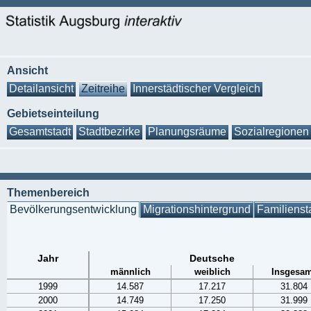
Ansicht
Detailansicht
Zeitreihe
Innerstädtischer Vergleich
Gebietseinteilung
Gesamtstadt
Stadtbezirke
Planungsräume
Sozialregionen
Themenbereich
Bevölkerungsentwicklung
Migrationshintergrund
Familienst
Jahr
Deutsche
männlich
weiblich
Insgesam
1999
14.587
17.217
31.804
2000
14.749
17.250
31.999