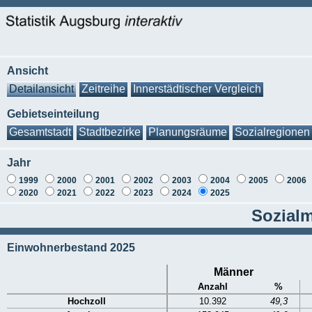
Ansicht
Detailansicht
Zeitreihe
Innerstädtischer Vergleich
Gebietseinteilung
Gesamtstadt
Stadtbezirke
Planungsräume
Sozialregionen
Jahr
1999
2000
2001
2002
2003
2004
2005
2006
2020
2021
2022
2023
2024
2025
Sozialm
Einwohnerbestand 2025
Männer
Anzahl
%
Hochzoll
10.392
49,3