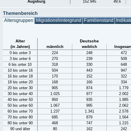
Augsburg
152.945
49,6
Themenbereich
Altersgruppen
Migrationshintergrund
Familienstand
Indikat
Alter
Deutsche
(in Jahren)
männlich
weiblich
Insgesam
0 bis unter 3
224
248
472
3 bis unter 6
270
239
509
6 bis unter 10
318
330
648
10 bis unter 16
504
443
947
16 bis unter 18
170
152
322
18 bis unter 20
168
166
334
20 bis unter 30
905
874
1.779
30 bis unter 40
1.025
977
2.002
40 bis unter 50
950
935
1.885
50 bis unter 60
1.067
995
2.062
60 bis unter 70
1.237
1.341
2.578
70 bis unter 80
685
879
1.564
80 bis unter 90
468
747
1.215
90 und älter
80
162
242