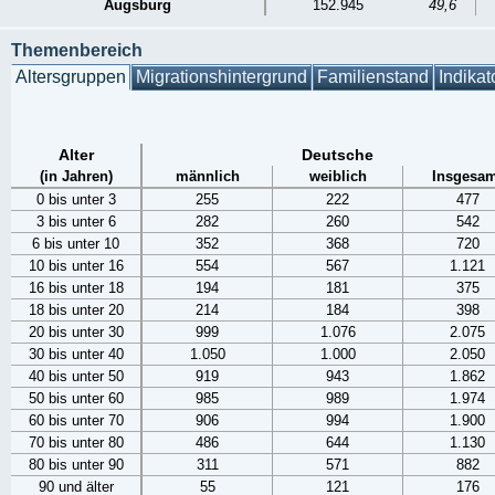
Augsburg
152.945
49,6
Themenbereich
Altersgruppen
Migrationshintergrund
Familienstand
Indikat
Alter
Deutsche
(in Jahren)
männlich
weiblich
Insgesam
0 bis unter 3
255
222
477
3 bis unter 6
282
260
542
6 bis unter 10
352
368
720
10 bis unter 16
554
567
1.121
16 bis unter 18
194
181
375
18 bis unter 20
214
184
398
20 bis unter 30
999
1.076
2.075
30 bis unter 40
1.050
1.000
2.050
40 bis unter 50
919
943
1.862
50 bis unter 60
985
989
1.974
60 bis unter 70
906
994
1.900
70 bis unter 80
486
644
1.130
80 bis unter 90
311
571
882
90 und älter
55
121
176