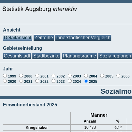
Ansicht
Detailansicht
Zeitreihe
Innerstädtischer Vergleich
Gebietseinteilung
Gesamtstadt
Stadtbezirke
Planungsräume
Sozialregionen
Jahr
1999
2000
2001
2002
2003
2004
2005
2006
2020
2021
2022
2023
2024
2025
Sozialmon
Einwohnerbestand 2025
Männer
Anzahl
%
Kriegshaber
10.478
48,4