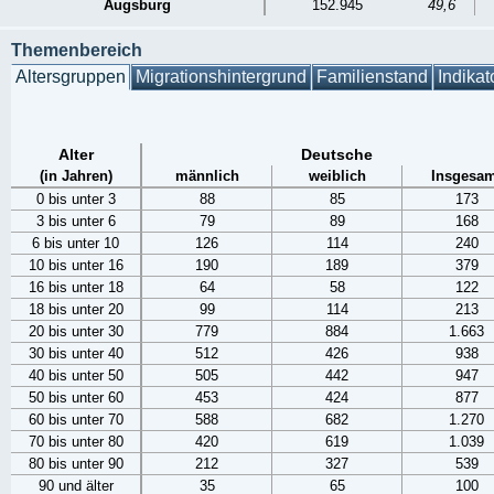
Augsburg
152.945
49,6
Themenbereich
Altersgruppen
Migrationshintergrund
Familienstand
Indikat
Alter
Deutsche
(in Jahren)
männlich
weiblich
Insgesam
0 bis unter 3
88
85
173
3 bis unter 6
79
89
168
6 bis unter 10
126
114
240
10 bis unter 16
190
189
379
16 bis unter 18
64
58
122
18 bis unter 20
99
114
213
20 bis unter 30
779
884
1.663
30 bis unter 40
512
426
938
40 bis unter 50
505
442
947
50 bis unter 60
453
424
877
60 bis unter 70
588
682
1.270
70 bis unter 80
420
619
1.039
80 bis unter 90
212
327
539
90 und älter
35
65
100