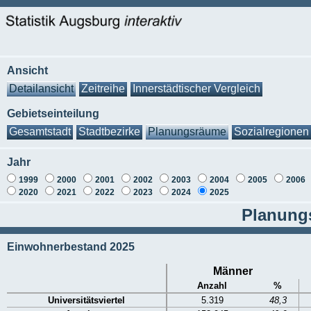
Ansicht
Detailansicht
Zeitreihe
Innerstädtischer Vergleich
Gebietseinteilung
Gesamtstadt
Stadtbezirke
Planungsräume
Sozialregionen
Jahr
1999
2000
2001
2002
2003
2004
2005
2006
2020
2021
2022
2023
2024
2025
Planungs
Einwohnerbestand 2025
Männer
Anzahl
%
Universitätsviertel
5.319
48,3