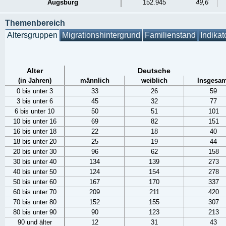
Augsburg
152.945
49,6
Themenbereich
Altersgruppen
Migrationshintergrund
Familienstand
Indikat
Alter
Deutsche
(in Jahren)
männlich
weiblich
Insgesam
0 bis unter 3
33
26
59
3 bis unter 6
45
32
77
6 bis unter 10
50
51
101
10 bis unter 16
69
82
151
16 bis unter 18
22
18
40
18 bis unter 20
25
19
44
20 bis unter 30
96
62
158
30 bis unter 40
134
139
273
40 bis unter 50
124
154
278
50 bis unter 60
167
170
337
60 bis unter 70
209
211
420
70 bis unter 80
152
155
307
80 bis unter 90
90
123
213
90 und älter
12
31
43