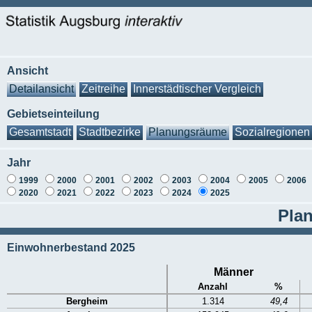
Ansicht
Detailansicht
Zeitreihe
Innerstädtischer Vergleich
Gebietseinteilung
Gesamtstadt
Stadtbezirke
Planungsräume
Sozialregionen
Jahr
1999
2000
2001
2002
2003
2004
2005
2006
2020
2021
2022
2023
2024
2025
Pla
Einwohnerbestand 2025
Männer
Anzahl
%
Bergheim
1.314
49,4