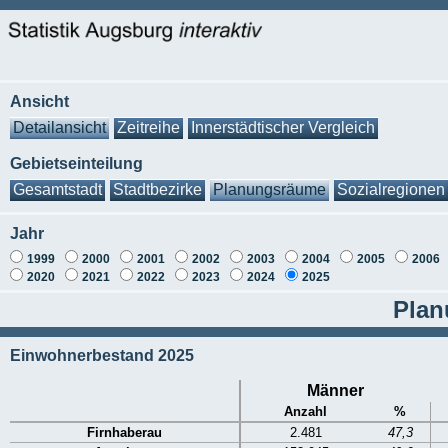
Ansicht
Detailansicht
Zeitreihe
Innerstädtischer Vergleich
Gebietseinteilung
Gesamtstadt
Stadtbezirke
Planungsräume
Sozialregionen
Jahr
1999
2000
2001
2002
2003
2004
2005
2006
2020
2021
2022
2023
2024
2025
Plan
Einwohnerbestand 2025
Männer
Anzahl
%
Firnhaberau
2.481
47,3