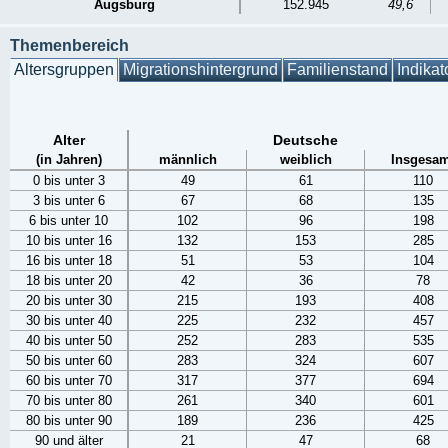
Augsburg
152.945
49,6
Themenbereich
Altersgruppen
Migrationshintergrund
Familienstand
Indikat
Alter
Deutsche
(in Jahren)
männlich
weiblich
Insgesam
0 bis unter 3
49
61
110
3 bis unter 6
67
68
135
6 bis unter 10
102
96
198
10 bis unter 16
132
153
285
16 bis unter 18
51
53
104
18 bis unter 20
42
36
78
20 bis unter 30
215
193
408
30 bis unter 40
225
232
457
40 bis unter 50
252
283
535
50 bis unter 60
283
324
607
60 bis unter 70
317
377
694
70 bis unter 80
261
340
601
80 bis unter 90
189
236
425
90 und älter
21
47
68