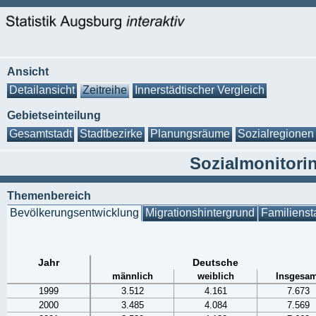
Ansicht
Detailansicht
Zeitreihe
Innerstädtischer Vergleich
Gebietseinteilung
Gesamtstadt
Stadtbezirke
Planungsräume
Sozialregionen
Sozialmonitorin
Themenbereich
Bevölkerungsentwicklung
Migrationshintergrund
Familienst
Jahr
Deutsche
männlich
weiblich
Insgesam
1999
3.512
4.161
7.673
2000
3.485
4.084
7.569