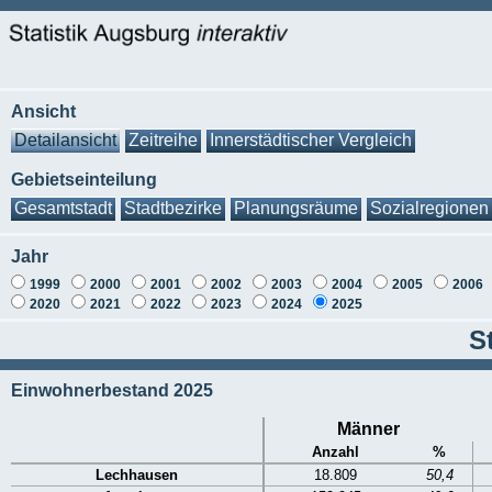
Ansicht
Detailansicht
Zeitreihe
Innerstädtischer Vergleich
Gebietseinteilung
Gesamtstadt
Stadtbezirke
Planungsräume
Sozialregionen
Jahr
1999
2000
2001
2002
2003
2004
2005
2006
2020
2021
2022
2023
2024
2025
S
Einwohnerbestand 2025
Männer
Anzahl
%
Lechhausen
18.809
50,4