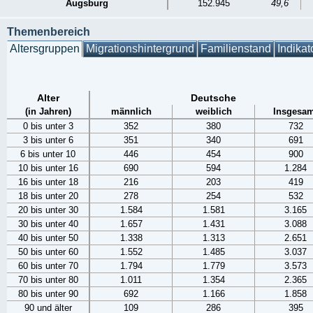
Augsburg
152.945
49,6
Themenbereich
Altersgruppen
Migrationshintergrund
Familienstand
Indikat
Alter
Deutsche
(in Jahren)
männlich
weiblich
Insgesam
0 bis unter 3
352
380
732
3 bis unter 6
351
340
691
6 bis unter 10
446
454
900
10 bis unter 16
690
594
1.284
16 bis unter 18
216
203
419
18 bis unter 20
278
254
532
20 bis unter 30
1.584
1.581
3.165
30 bis unter 40
1.657
1.431
3.088
40 bis unter 50
1.338
1.313
2.651
50 bis unter 60
1.552
1.485
3.037
60 bis unter 70
1.794
1.779
3.573
70 bis unter 80
1.011
1.354
2.365
80 bis unter 90
692
1.166
1.858
90 und älter
109
286
395