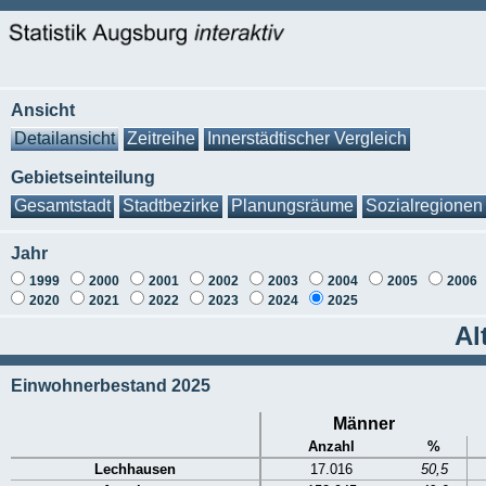
Ansicht
Detailansicht
Zeitreihe
Innerstädtischer Vergleich
Gebietseinteilung
Gesamtstadt
Stadtbezirke
Planungsräume
Sozialregionen
Jahr
1999
2000
2001
2002
2003
2004
2005
2006
2020
2021
2022
2023
2024
2025
Al
Einwohnerbestand 2025
Männer
Anzahl
%
Lechhausen
17.016
50,5