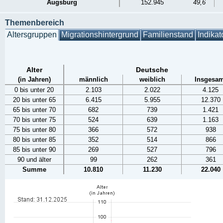
Augsburg
152.945
49,6
Themenbereich
Altersgruppen
Migrationshintergrund
Familienstand
Indikat
Alter
Deutsche
(in Jahren)
männlich
weiblich
Insgesam
0 bis unter 20
2.103
2.022
4.125
20 bis unter 65
6.415
5.955
12.370
65 bis unter 70
682
739
1.421
70 bis unter 75
524
639
1.163
75 bis unter 80
366
572
938
80 bis unter 85
352
514
866
85 bis unter 90
269
527
796
90 und älter
99
262
361
Summe
10.810
11.230
22.040