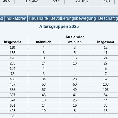
49,6
155.462
50,4
226.015
73,3
nd
Indikatoren
Haushalte
Bevölkerungsbewegung
Beschäfti
Altersgruppen 2025
Ausländer
Insgesamt
männlich
weiblich
Insgesamt
110
4
8
12
135
6
5
11
198
11
13
24
285
14
13
27
104
4
.
5
78
6
.
7
408
34
28
62
457
53
50
103
535
57
49
106
607
43
41
84
694
18
26
44
601
14
19
33
425
10
8
18
68
.
.
.