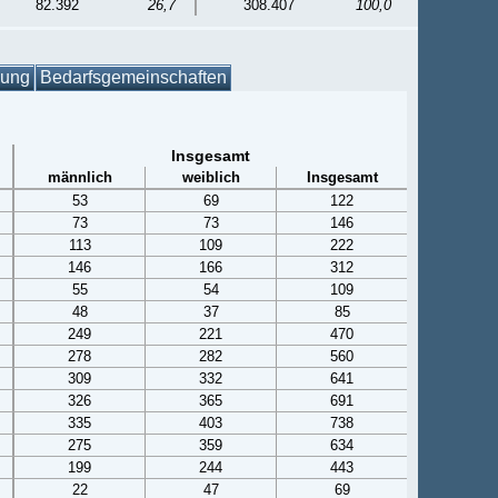
82.392
26,7
308.407
100,0
gung
Bedarfsgemeinschaften
Insgesamt
männlich
weiblich
Insgesamt
53
69
122
73
73
146
113
109
222
146
166
312
55
54
109
48
37
85
249
221
470
278
282
560
309
332
641
326
365
691
335
403
738
275
359
634
199
244
443
22
47
69