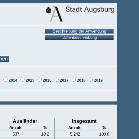
onen
3
2014
2015
2016
2017
2018
2019
Ausländer
Insgesamt
Anzahl
%
Anzahl
%
537
10,2
5.242
100,0