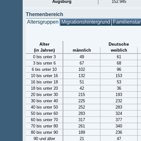
Augsburg
152.945
Themenbereich
Altersgruppen
Migrationshintergrund
Familiensta
Alter
Deutsche
(in Jahren)
männlich
weiblich
0 bis unter 3
49
61
3 bis unter 6
67
68
6 bis unter 10
102
96
10 bis unter 16
132
153
16 bis unter 18
51
53
18 bis unter 20
42
36
20 bis unter 30
215
193
30 bis unter 40
225
232
40 bis unter 50
252
283
50 bis unter 60
283
324
60 bis unter 70
317
377
70 bis unter 80
261
340
80 bis unter 90
189
236
90 und älter
21
47