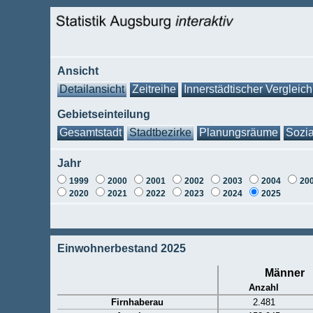
Ansicht
Detailansicht
Zeitreihe
Innerstädtischer Vergleich
Gebietseinteilung
Gesamtstadt
Stadtbezirke
Planungsräume
Sozia
Jahr
1999
2000
2001
2002
2003
2004
20
2020
2021
2022
2023
2024
2025
Einwohnerbestand 2025
Männer
Anzahl
Firnhaberau
2.481