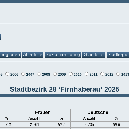
lregionen
Altenhilfe
Sozialmonitoring
'Stadtteile'
Stadtregi
05
2006
2007
2008
2009
2010
2011
2012
201
Stadtbezirk 28 ‘Firnhaberau’ 2025
Frauen
Deutsche
%
Anzahl
%
Anzahl
%
47,3
2.761
52,7
4.705
89,8