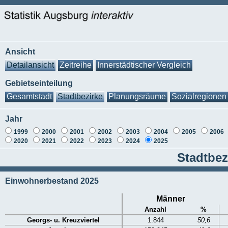
Ansicht
Detailansicht
Zeitreihe
Innerstädtischer Vergleich
Gebietseinteilung
Gesamtstadt
Stadtbezirke
Planungsräume
Sozialregionen
Jahr
1999
2000
2001
2002
2003
2004
2005
2006
2020
2021
2022
2023
2024
2025
Stadtbez
Einwohnerbestand 2025
Männer
Anzahl
%
Georgs- u. Kreuzviertel
1.844
50,6