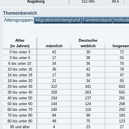
Augsburg
152.945
49,6
Themenbereich
Altersgruppen
Migrationshintergrund
Familienstand
Indikat
Alter
Deutsche
(in Jahren)
männlich
weiblich
Insgesam
0 bis unter 3
42
30
72
3 bis unter 6
17
38
55
6 bis unter 10
34
36
70
10 bis unter 16
36
42
78
16 bis unter 18
17
30
47
18 bis unter 20
21
34
55
20 bis unter 30
322
341
663
30 bis unter 40
328
263
591
40 bis unter 50
154
137
291
50 bis unter 60
144
124
268
60 bis unter 70
140
110
250
70 bis unter 80
84
99
183
80 bis unter 90
48
75
123
90 und älter
4
23
27