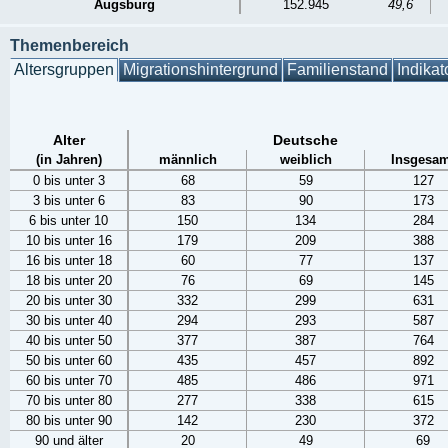
Augsburg
152.945
49,6
Themenbereich
Altersgruppen
Migrationshintergrund
Familienstand
Indikat
Alter
Deutsche
(in Jahren)
männlich
weiblich
Insgesam
0 bis unter 3
68
59
127
3 bis unter 6
83
90
173
6 bis unter 10
150
134
284
10 bis unter 16
179
209
388
16 bis unter 18
60
77
137
18 bis unter 20
76
69
145
20 bis unter 30
332
299
631
30 bis unter 40
294
293
587
40 bis unter 50
377
387
764
50 bis unter 60
435
457
892
60 bis unter 70
485
486
971
70 bis unter 80
277
338
615
80 bis unter 90
142
230
372
90 und älter
20
49
69