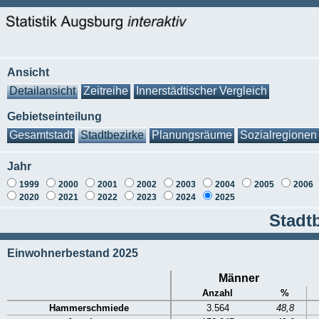
Ansicht
Detailansicht
Zeitreihe
Innerstädtischer Vergleich
Gebietseinteilung
Gesamtstadt
Stadtbezirke
Planungsräume
Sozialregionen
Jahr
1999
2000
2001
2002
2003
2004
2005
2006
2020
2021
2022
2023
2024
2025
Stadt
Einwohnerbestand 2025
Männer
Anzahl
%
Hammerschmiede
3.564
48,8