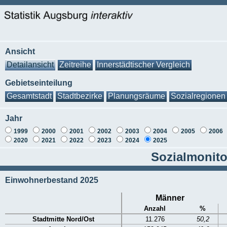
Ansicht
Detailansicht
Zeitreihe
Innerstädtischer Vergleich
Gebietseinteilung
Gesamtstadt
Stadtbezirke
Planungsräume
Sozialregionen
Jahr
1999
2000
2001
2002
2003
2004
2005
2006
2020
2021
2022
2023
2024
2025
Sozialmonito
Einwohnerbestand 2025
Männer
Anzahl
%
Stadtmitte Nord/Ost
11.276
50,2