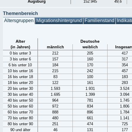
Augsburg
152.945
49,6
Themenbereich
Altersgruppen
Migrationshintergrund
Familienstand
Indikat
Alter
Deutsche
(in Jahren)
männlich
weiblich
Insgesam
0 bis unter 3
212
205
417
3 bis unter 6
157
160
317
6 bis unter 10
184
170
354
10 bis unter 16
215
242
457
16 bis unter 18
83
100
183
18 bis unter 20
122
161
283
20 bis unter 30
1.593
1.931
3.524
30 bis unter 40
1.695
1.399
3.094
40 bis unter 50
964
781
1.745
50 bis unter 60
972
834
1.806
60 bis unter 70
888
896
1.784
70 bis unter 80
480
661
1.141
80 bis unter 90
251
474
725
90 und älter
46
131
177