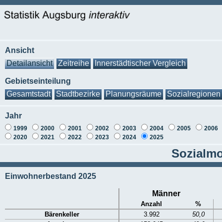
Ansicht
Detailansicht
Zeitreihe
Innerstädtischer Vergleich
Gebietseinteilung
Gesamtstadt
Stadtbezirke
Planungsräume
Sozialregionen
Jahr
1999
2000
2001
2002
2003
2004
2005
2006
2020
2021
2022
2023
2024
2025
Sozialmo
Einwohnerbestand 2025
Männer
Anzahl
%
Bärenkeller
3.992
50,0