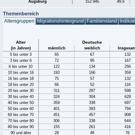
Augsburg
152.945
49,6
Themenbereich
Altersgruppen
Migrationshintergrund
Familienstand
Indikat
Alter
Deutsche
(in Jahren)
männlich
weiblich
Insgesam
0 bis unter 3
65
67
132
3 bis unter 6
72
95
167
6 bis unter 10
122
134
256
10 bis unter 16
193
166
359
16 bis unter 18
75
57
132
18 bis unter 20
66
52
118
20 bis unter 30
311
287
598
30 bis unter 40
324
304
628
40 bis unter 50
359
338
697
50 bis unter 60
401
393
794
60 bis unter 70
451
457
908
70 bis unter 80
306
338
644
80 bis unter 90
155
261
416
90 und älter
28
48
76