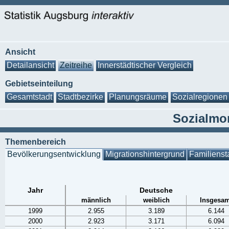
Ansicht
Detailansicht
Zeitreihe
Innerstädtischer Vergleich
Gebietseinteilung
Gesamtstadt
Stadtbezirke
Planungsräume
Sozialregionen
Sozialmo
Themenbereich
Bevölkerungsentwicklung
Migrationshintergrund
Familienst
Jahr
Deutsche
männlich
weiblich
Insgesam
1999
2.955
3.189
6.144
2000
2.923
3.171
6.094