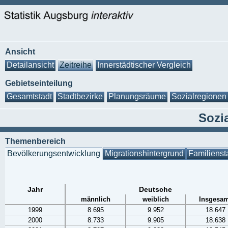
Ansicht
Detailansicht
Zeitreihe
Innerstädtischer Vergleich
Gebietseinteilung
Gesamtstadt
Stadtbezirke
Planungsräume
Sozialregionen
Sozia
Themenbereich
Bevölkerungsentwicklung
Migrationshintergrund
Familienst
Jahr
Deutsche
männlich
weiblich
Insgesam
1999
8.695
9.952
18.647
2000
8.733
9.905
18.638