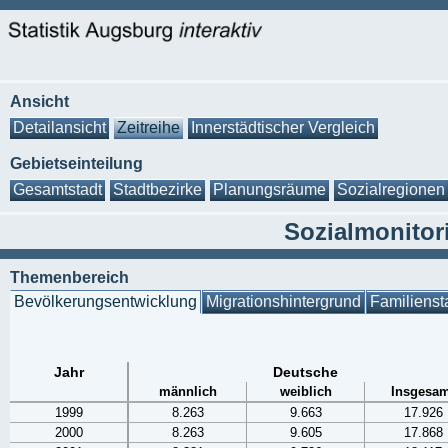
Ansicht
Detailansicht
Zeitreihe
Innerstädtischer Vergleich
Gebietseinteilung
Gesamtstadt
Stadtbezirke
Planungsräume
Sozialregionen
Sozialmonitor
Themenbereich
Bevölkerungsentwicklung
Migrationshintergrund
Familienst
Jahr
Deutsche
männlich
weiblich
Insgesam
1999
8.263
9.663
17.926
2000
8.263
9.605
17.868