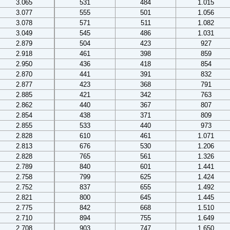
3.065
531
484
1.015
3.077
555
501
1.056
3.078
571
511
1.082
3.049
545
486
1.031
2.879
504
423
927
2.918
461
398
859
2.950
436
418
854
2.870
441
391
832
2.877
423
368
791
2.885
421
342
763
2.862
440
367
807
2.854
438
371
809
2.855
533
440
973
2.828
610
461
1.071
2.813
676
530
1.206
2.828
765
561
1.326
2.789
840
601
1.441
2.758
799
625
1.424
2.752
837
655
1.492
2.821
800
645
1.445
2.775
842
668
1.510
2.710
894
755
1.649
2.708
903
747
1.650