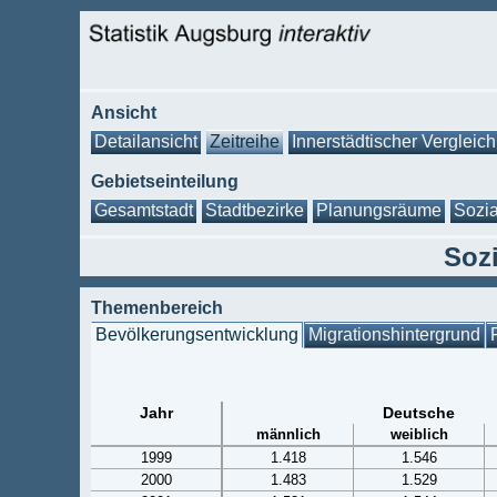
Ansicht
Detailansicht
Zeitreihe
Innerstädtischer Vergleich
Gebietseinteilung
Gesamtstadt
Stadtbezirke
Planungsräume
Sozia
Sozi
Themenbereich
Bevölkerungsentwicklung
Migrationshintergrund
Jahr
Deutsche
männlich
weiblich
1999
1.418
1.546
2000
1.483
1.529