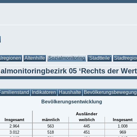
lregionen
Altenhilfe
Sozialmonitoring
'Stadtteile'
Stadtregi
almonitoringbezirk 05 ‘Rechts der Wer
Familienstand
Indikatoren
Haushalte
Bevölkerungsbewegung
Bevölkerungsentwicklung
Ausländer
Insgesamt
männlich
weiblich
Insgesamt
2.964
563
445
1.008
3.012
518
451
969