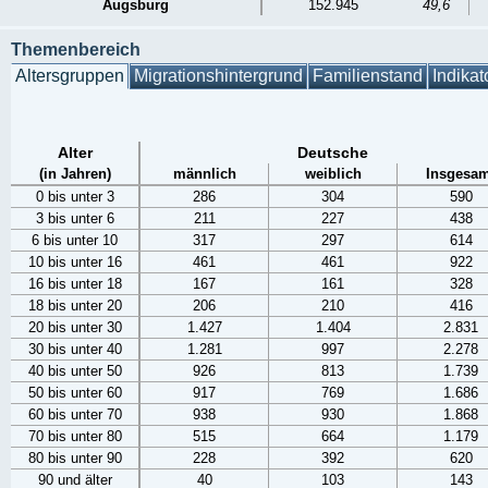
Augsburg
152.945
49,6
Themenbereich
Altersgruppen
Migrationshintergrund
Familienstand
Indikat
Alter
Deutsche
(in Jahren)
männlich
weiblich
Insgesam
0 bis unter 3
286
304
590
3 bis unter 6
211
227
438
6 bis unter 10
317
297
614
10 bis unter 16
461
461
922
16 bis unter 18
167
161
328
18 bis unter 20
206
210
416
20 bis unter 30
1.427
1.404
2.831
30 bis unter 40
1.281
997
2.278
40 bis unter 50
926
813
1.739
50 bis unter 60
917
769
1.686
60 bis unter 70
938
930
1.868
70 bis unter 80
515
664
1.179
80 bis unter 90
228
392
620
90 und älter
40
103
143