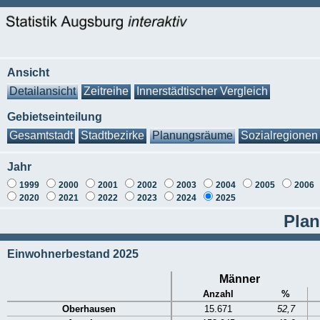
Ansicht
Detailansicht
Zeitreihe
Innerstädtischer Vergleich
Gebietseinteilung
Gesamtstadt
Stadtbezirke
Planungsräume
Sozialregionen
Jahr
1999
2000
2001
2002
2003
2004
2005
2006
2020
2021
2022
2023
2024
2025
Plan
Einwohnerbestand 2025
Männer
Anzahl
%
Oberhausen
15.671
52,7