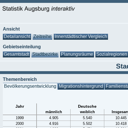
Ansicht
Detailansicht
Zeitreihe
Innerstädtischer Vergleich
Gebietseinteilung
Gesamtstadt
Stadtbezirke
Planungsräume
Sozialregionen
Sta
Themenbereich
Bevölkerungsentwicklung
Migrationshintergrund
Familienst
Jahr
Deutsche
männlich
weiblich
Insgesam
1999
4.905
5.540
10.445
2000
4.916
5.502
10.418