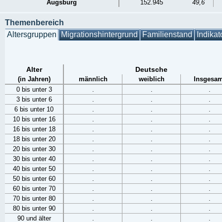
Augsburg
152.945
49,6
Themenbereich
Altersgruppen
Migrationshintergrund
Familienstand
Indikat
Alter
Deutsche
(in Jahren)
männlich
weiblich
Insgesam
0 bis unter 3
.
.
.
3 bis unter 6
.
.
.
6 bis unter 10
.
.
.
10 bis unter 16
.
.
.
16 bis unter 18
.
.
.
18 bis unter 20
.
.
.
20 bis unter 30
.
.
.
30 bis unter 40
.
.
.
40 bis unter 50
.
.
.
50 bis unter 60
.
.
.
60 bis unter 70
.
.
.
70 bis unter 80
.
.
.
80 bis unter 90
.
.
.
90 und älter
.
.
.