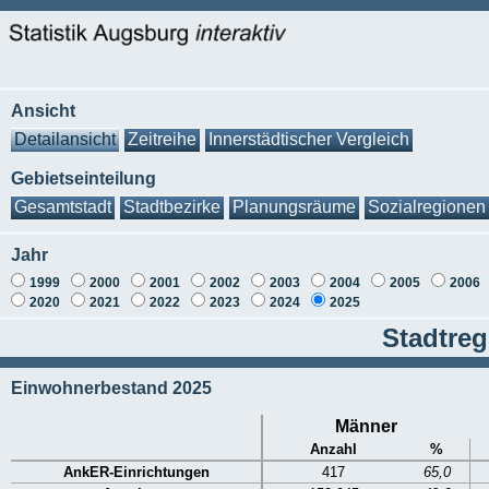
Ansicht
Detailansicht
Zeitreihe
Innerstädtischer Vergleich
Gebietseinteilung
Gesamtstadt
Stadtbezirke
Planungsräume
Sozialregionen
Jahr
1999
2000
2001
2002
2003
2004
2005
2006
2020
2021
2022
2023
2024
2025
Stadtreg
Einwohnerbestand 2025
Männer
Anzahl
%
AnkER-Einrichtungen
417
65,0